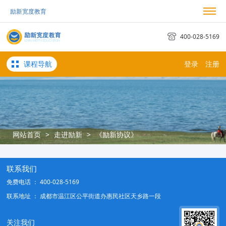
励新宽度教育
我的励新
我的订单
考试日历
400-028-5169
课程导航
登录
注册
网站首页
>
走进励新
>
《励新协议》
联系我们
免费电话 ： 400-028-5169
联系地址 ： 成都市温江区公平街道办惠民社区天乡路一段
关注我们