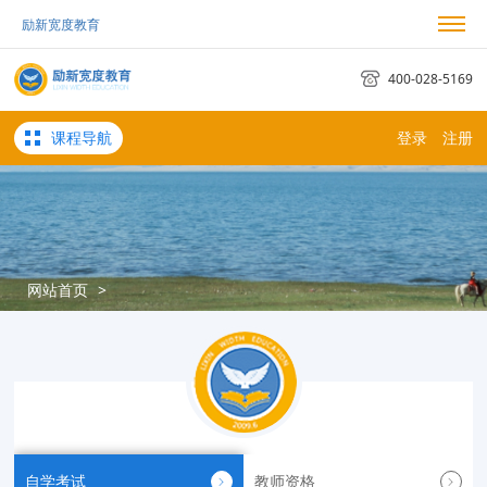
励新宽度教育
我的励新
我的订单
考试日历
400-028-5169
课程导航
登录
注册
网站首页
>
自学考试
教师资格